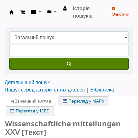
Історія
Очистити
пошуків
Бібліотека НТШ › Електронний каталог
Детальніший пошук
Пошук серед авторитетних джерел
Бібліотека
Звичайний вигляд
Перегляд у МАРК
Перегляд у ISBD
Wissenschaftliche mitteilungen
ⅩⅩⅤ [Текст]