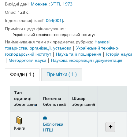
Вихідні дані:
Мюнхен
:
УТГІ
,
1973
Опис:
128 с.
Індекс класифікації:
064(001)
.
Примітки щодо фінансування:
Український технічно-господарський інститут
Найменування теми як предметна рубрика:
Наукові
товариства, організації, установи
|
Український технічно-
господарський інститут
|
Наука та її поширення
|
Історія науки
|
Методологія науки
|
Наукова інформація і документація
Фонди
( 1 )
Примітки ( 1 )
Тип
одиниці
Поточна
Шифр
зберігання
бібліотека
зберігання
Фонди
Бібліотека
Книги
НТШ