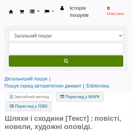
Історія
Очистити
пошуків
Бібліотека НТШ › Електронний каталог
Детальніший пошук
Пошук серед авторитетних джерел
Бібліотека
Звичайний вигляд
Перегляд у МАРК
Перегляд у ISBD
Шляхи і сходини [Текст] : повісті,
новели, художні оповіді.