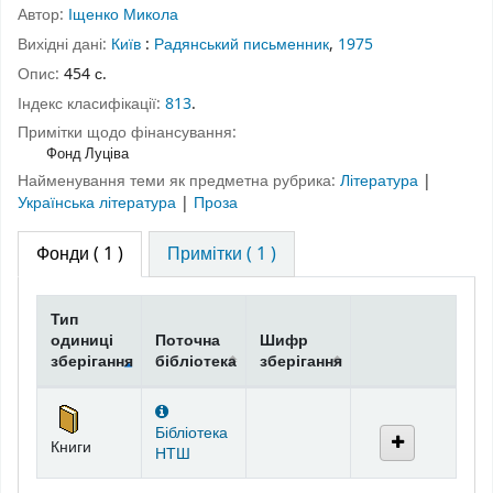
Автор:
Іщенко Микола
Вихідні дані:
Київ
:
Радянський письменник
,
1975
Опис:
454 с.
Індекс класифікації:
813
.
Примітки щодо фінансування:
Фонд Луціва
Найменування теми як предметна рубрика:
Література
|
Українська література
|
Проза
Фонди
( 1 )
Примітки ( 1 )
Тип
одиниці
Поточна
Шифр
зберігання
бібліотека
зберігання
Фонди
Бібліотека
Книги
НТШ