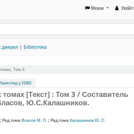
Мови
Увійт
х джерел
Бібліотека
томах
,
Том 3
ерегляд у ISBD
томах [Текст] : Том 3 / Составитель
Власов, Ю.С.Калашников.
;
Ред.тома
Власов М. П.
;
Ред.тома
Калашников Ю. С.