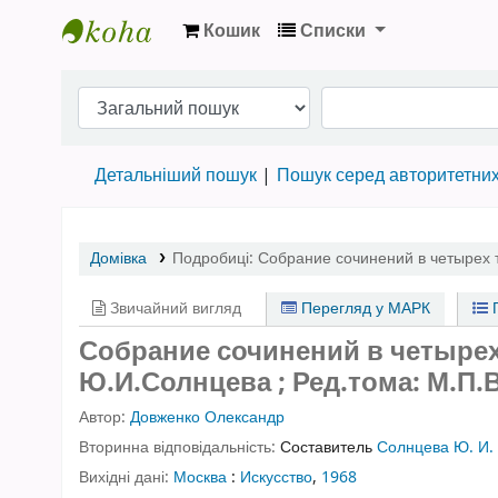
Кошик
Списки
Бібліотека НТШ › Електронний каталог
Детальніший пошук
Пошук серед авторитетни
Домівка
Подробиці:
Собрание сочинений в четырех 
Звичайний вигляд
Перегляд у МАРК
П
Собрание сочинений в четырех 
Ю.И.Солнцева ; Ред.тома: М.П.
Автор:
Довженко Олександр
Вторинна відповідальність:
Составитель
Солнцева Ю. И.
Вихідні дані:
Москва
:
Искусство
,
1968