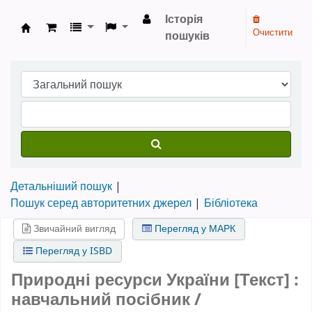
Історія
Очистити
пошуків
Бібліотека НТШ › Електронний каталог
Детальніший пошук
Пошук серед авторитетних джерел
Бібліотека
Звичайний вигляд
Перегляд у МАРК
Перегляд у ISBD
Природні ресурси України [Текст] :
навчальний посібник /