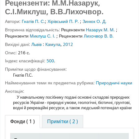
Рецензенти: М.М.Назарук,
С.І.Миклуш, В.В.Лихочвор.
Автори:
Гнатів П. С.
;
Хірівський П. Р.
;
Зинюк О. Д.
Вторинна відповідальність:
Рецензенти
Назарук М. М.
;
Рецензенти
Миклуш С. І.
;
Рецензенти
Лихочвор В. В.
Вихідні дані:
Львів
:
Камула
,
2012
Опис:
216 с.
Індекс класифікації:
500
.
Примітки щодо фінансування:
Гнатів П.С.
Найменування теми як предметна рубрика:
Природничі науки
Анотація:
У навчальному посібнику подані основні складові природних
ресурсів України - природні умови, геологічні, біотичні, грунтові,
водні й рекреаційні ресурси, а також людський потенціал країни
Фонди
( 1 )
Примітки ( 2 )