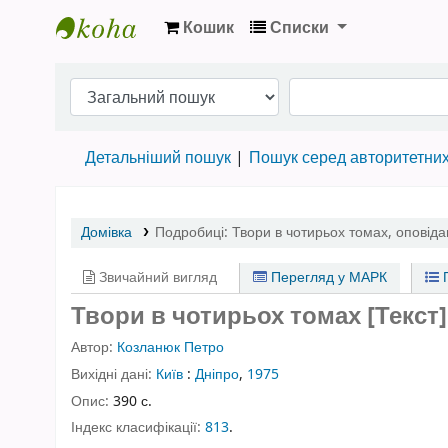
Кошик
Списки
Бібліотека НТШ › Електронний каталог
Детальніший пошук
Пошук серед авторитетни
Домівка
Подробиці:
Твори в чотирьох томах
,
оповіда
Звичайний вигляд
Перегляд у МАРК
П
Твори в чотирьох томах [Текст]
Автор:
Козланюк Петро
Вихідні дані:
Київ
:
Дніпро
,
1975
Опис:
390 с.
Індекс класифікації:
813
.