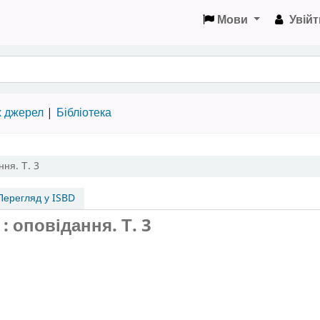
Мови
Увійт
х джерел
Бібліотека
ння.
Т. 3
ерегляд у ISBD
 : оповідання.
Т. 3