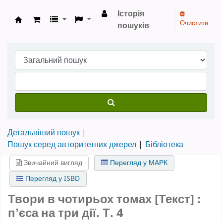
Історія
Очистити
пошуків
Бібліотека НТШ › Електронний каталог
Детальніший пошук
Пошук серед авторитетних джерел
Бібліотека
Звичайний вигляд
Перегляд у МАРК
Перегляд у ISBD
Твори в чотирьох томах [Текст] :
пʼєса на три дії.
Т. 4