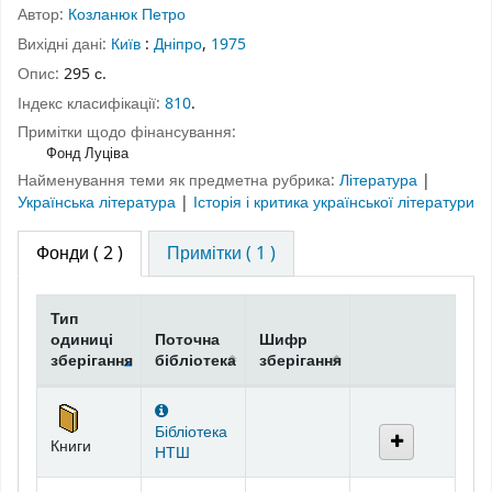
Автор:
Козланюк Петро
Вихідні дані:
Київ
:
Дніпро
,
1975
Опис:
295 с.
Індекс класифікації:
810
.
Примітки щодо фінансування:
Фонд Луціва
Найменування теми як предметна рубрика:
Література
|
Українська література
|
Історія і критика української літератури
Фонди
( 2 )
Примітки ( 1 )
Тип
одиниці
Поточна
Шифр
зберігання
бібліотека
зберігання
Фонди
Бібліотека
Книги
НТШ