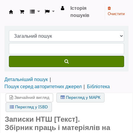
Історія
Очистити
пошуків
Бібліотека НТШ › Електронний каталог
Детальніший пошук
Пошук серед авторитетних джерел
Бібліотека
Звичайний вигляд
Перегляд у МАРК
Перегляд у ISBD
Записки НТШ [Текст].
Збірник праць і матеріялів на