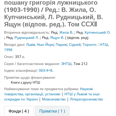
пошану григорія лужницького
(1903-1990) / Ред.: В. Жила, О.
Купчинський, Л. Рудницький, В.
Ящун (відпов. ред.).
Том ⅭⅭⅩⅡ
Вторинна відповідальність:
Ред.
Жила В.
;
Ред.
Купчинський О.
;
Ред.
Рудницький Л.
;
Ред.
Ящун В.
( (відпов. ред)
Вихідні дані:
Львів
;
Нью-Йорк
;
Париж
;
Сідней
;
Торонто
:
НТШ
,
1996
Опис:
357 с.
Серія / багаточастинне видання:
ЗНТШ
, Том 212
Індекс класифікації:
063:4+8
.
Примітки щодо фінансування:
Книги з друку НТШ
Найменування теми як предметна рубрика:
Наукові
товариства, організації, установи
|
НТШ у Львові та інші
осередки по Україні
|
Мовознавство
|
Літературознавство
Фонди
( 4 )
Примітки ( 1 )