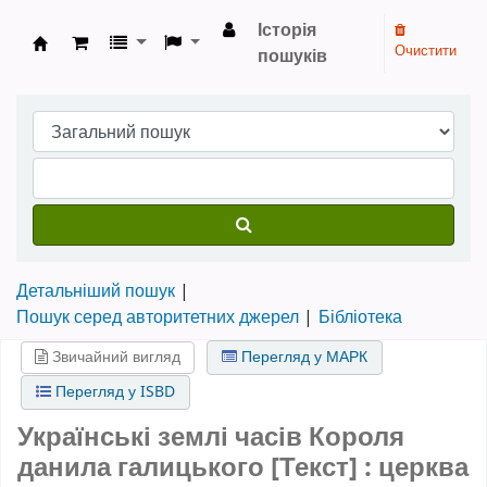
Історія
Очистити
пошуків
Бібліотека НТШ › Електронний каталог
Детальніший пошук
Пошук серед авторитетних джерел
Бібліотека
Звичайний вигляд
Перегляд у МАРК
Перегляд у ISBD
Українські землі часів Короля
данила галицького [Текст] : церква