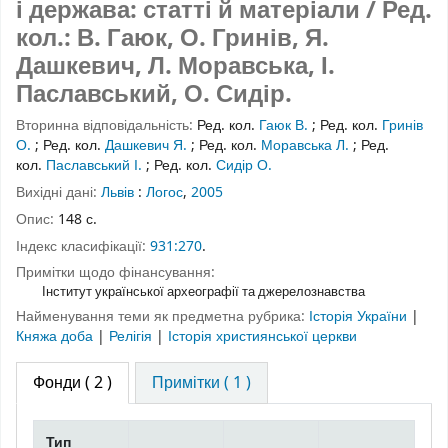
і держава: статті й матеріали / Ред.
кол.: В. Гаюк, О. Гринів, Я.
Дашкевич, Л. Моравська, І.
Паславський, О. Сидір.
Вторинна відповідальність:
Ред. кол.
Гаюк В.
;
Ред. кол.
Гринів
О.
;
Ред. кол.
Дашкевич Я.
;
Ред. кол.
Моравська Л.
;
Ред.
кол.
Паславський І.
;
Ред. кол.
Сидір О.
Вихідні дані:
Львів
:
Логос
,
2005
Опис:
148 с.
Індекс класифікації:
931:270
.
Примітки щодо фінансування:
Інститут української археографії та джерелознавства
Найменування теми як предметна рубрика:
Історія України
|
Княжа доба
|
Релігія
|
Історія християнської церкви
Фонди
( 2 )
Примітки ( 1 )
Тип