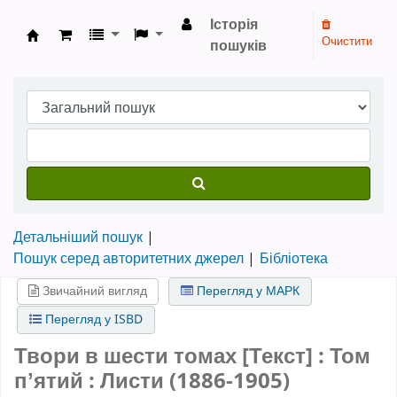
Історія
Очистити
пошуків
Бібліотека НТШ › Електронний каталог
Детальніший пошук
Пошук серед авторитетних джерел
Бібліотека
Звичайний вигляд
Перегляд у МАРК
Перегляд у ISBD
Твори в шести томах [Текст] : Том
пʼятий : Листи (1886-1905)