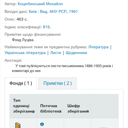
Автор:
Коцюбинський Михайло
Вихідні дані:
Київ
:
Вид. АНУ РСР
,
1961
Опис:
463 с.
Індекс класифікації:
816
.
Примітки щодо фінансування:
Фонд Луціва
Найменування теми як предметна рубрика:
Література
|
Українська література
|
Листи
|
Щоденники
Анотація:
У томі публікуються листи письменника 1886-1905 років і
коментарі до них
Фонди
( 1 )
Примітки ( 2 )
Тип
одиниці
Поточна
Шифр
зберігання
бібліотека
зберігання
Фонди