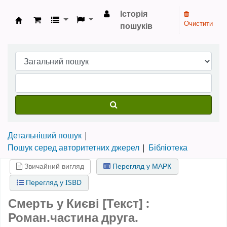
Історія
Очистити
пошуків
Бібліотека НТШ › Електронний каталог
Детальніший пошук
Пошук серед авторитетних джерел
Бібліотека
Звичайний вигляд
Перегляд у МАРК
Перегляд у ISBD
Смерть у Києві [Текст] :
Роман.частина друга.