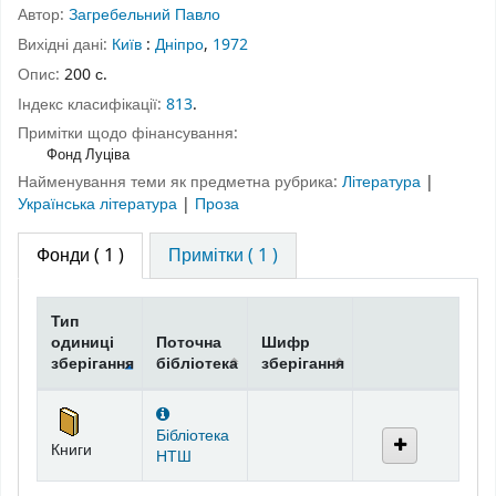
Автор:
Загребельний Павло
Вихідні дані:
Київ
:
Дніпро
,
1972
Опис:
200 с.
Індекс класифікації:
813
.
Примітки щодо фінансування:
Фонд Луціва
Найменування теми як предметна рубрика:
Література
|
Українська література
|
Проза
Фонди
( 1 )
Примітки ( 1 )
Тип
одиниці
Поточна
Шифр
зберігання
бібліотека
зберігання
Фонди
Бібліотека
Книги
НТШ