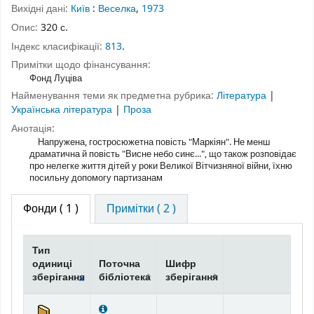
Вихідні дані:
Київ
:
Веселка
,
1973
Опис:
320 с.
Індекс класифікації:
813
.
Примітки щодо фінансування:
Фонд Луціва
Найменування теми як предметна рубрика:
Література
|
Українська література
|
Проза
Анотація:
Напружена, гостросюжетна повість "Маркіян". Не менш
драматична й повість "Висне небо синє...", що також розповідає
про нелегке життя дітей у роки Великої Вітчизняної війни, їхню
посильну допомогу партизанам
Фонди
( 1 )
Примітки ( 2 )
Тип
одиниці
Поточна
Шифр
зберігання
бібліотека
зберігання
Фонди