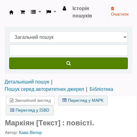
Історія
Очистити
пошуків
Бібліотека НТШ › Електронний каталог
Детальніший пошук
Пошук серед авторитетних джерел
Бібліотека
Звичайний вигляд
Перегляд у МАРК
Перегляд у ISBD
Маркіян [Текст] : повісті.
Автор:
Кава Віктор