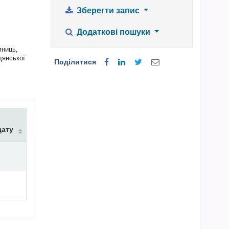
Зберегти запис
Додаткові пошуки
яниць,
дянської
Поділитися
дату