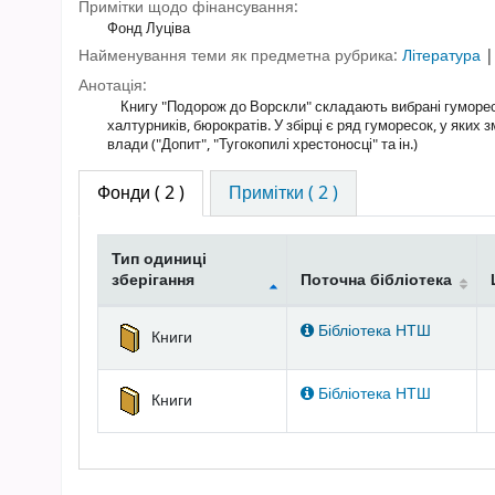
Примітки щодо фінансування:
Фонд Луціва
Найменування теми як предметна рубрика:
Література
Анотація:
Книгу "Подорож до Ворскли" складають вибрані гуморески 
халтурників, бюрократів. У збірці є ряд гуморесок, у яки
влади ("Допит", "Тугокопилі хрестоносці" та ін.)
Фонди
( 2 )
Примітки ( 2 )
Тип одиниці
зберігання
Поточна бібліотека
Фонди
Бібліотека НТШ
Книги
Бібліотека НТШ
Книги