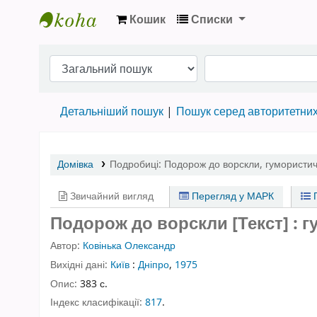
Кошик
Списки
Бібліотека НТШ › Електронний каталог
Детальніший пошук
Пошук серед авторитетни
Домівка
Подробиці:
Подорож до ворскли
,
гумористичн
Звичайний вигляд
Перегляд у МАРК
П
Подорож до ворскли [Текст] : г
Автор:
Ковінька Олександр
Вихідні дані:
Київ
:
Дніпро
,
1975
Опис:
383 с.
Індекс класифікації:
817
.