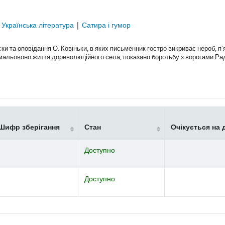
|
Українська література
|
Сатира і гумор
та оповідання О. Ковіньки, в яких письменник гостро викриває нероб, пʼ
х змальовоно життя дореволюційного села, показано боротьбу з ворогами Ра
Шифр зберігання
Стан
Очікується на 
Доступно
Доступно