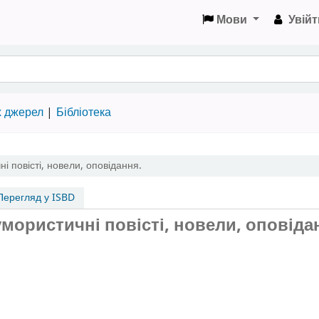
Мови
Увійт
х джерел
Бібліотека
і повісті, новели, оповідання.
ерегляд у ISBD
умористичні повісті, новели, оповіда