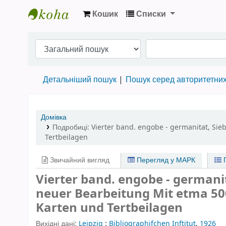
Кошик
Списки
Бібліотека НТШ › Електронний каталог
Детальніший пошук
Пошук серед авторитетни
Домівка
Подробиці:
Vierter band. engobe - germanitat
,
Sie
Tertbeilagen
Звичайний вигляд
Перегляд у МАРК
П
Vierter band. engobe - germanita
neuer Bearbeitung Mit etma 50
Karten und Tertbeilagen
Вихідні дані:
Leipzig
:
Bibliographifchen Inftitut
,
1926