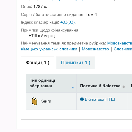
Опис:
1787 с.
Серія / багаточастинне видання:
Том 4
Індекс класифікації:
433(03)
.
Примітки щодо фінансування:
НТШ в Америці
Найменування теми як предметна рубрика:
Мовознавст
німецько-українські словники
|
Мовознавство
|
Словники
Фонди
( 1 )
Примітки ( 1 )
Тип одиниці
зберігання
Поточна бібліотека
Фонди
Бібліотека НТШ
Книги