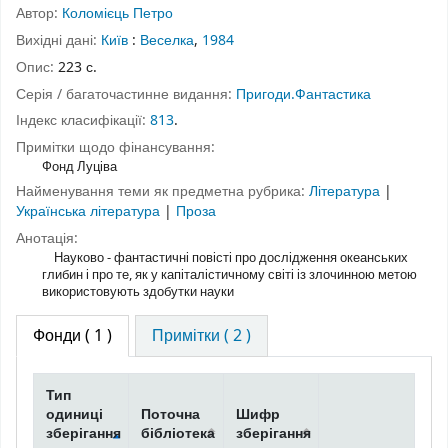
Автор:
Коломієць Петро
Вихідні дані:
Київ
:
Веселка
,
1984
Опис:
223 с.
Серія / багаточастинне видання:
Пригоди.Фантастика
Індекс класифікації:
813
.
Примітки щодо фінансування:
Фонд Луціва
Найменування теми як предметна рубрика:
Література
|
Українська література
|
Проза
Анотація:
Науково - фантастичні повісті про дослідження океанських
глибин і про те, як у капіталістичному світі із злочинною метою
використовують здобутки науки
Фонди
( 1 )
Примітки ( 2 )
Тип
одиниці
Поточна
Шифр
зберігання
бібліотека
зберігання