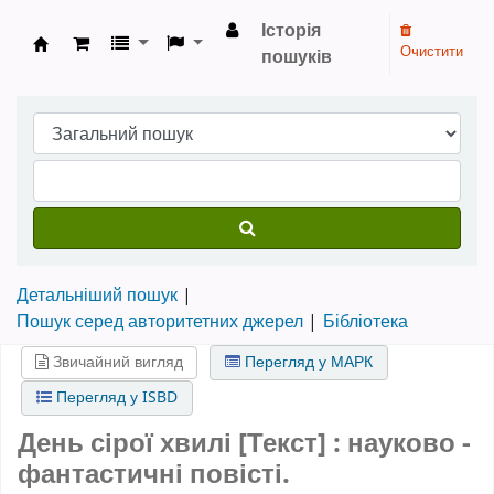
Історія
Очистити
пошуків
Бібліотека НТШ › Електронний каталог
Детальніший пошук
Пошук серед авторитетних джерел
Бібліотека
Звичайний вигляд
Перегляд у МАРК
Перегляд у ISBD
День сірої хвилі [Текст] : науково -
фантастичні повісті.