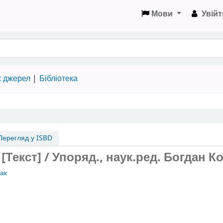
Мови
Увійт
х джерел
Бібліотека
ерегляд у ISBD
[Текст] / Упоряд., наук.ред. Богдан Ко
ак