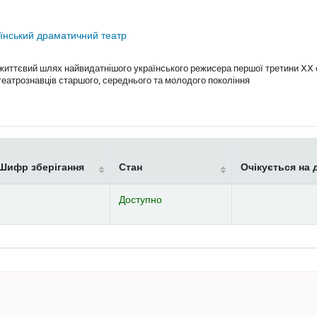
їнський драматичний театр
 життєвий шлях найвидатнішого українського режисера першої третини ⅩⅩ 
 театрознавців старшого, середнього та молодого покоління
Шифр зберігання
Стан
Очікується на 
Доступно