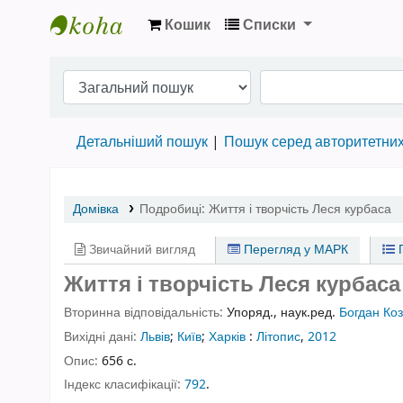
Кошик
Списки
Бібліотека НТШ › Електронний каталог
Детальніший пошук
Пошук серед авторитетни
Домівка
Подробиці:
Життя і творчість Леся курбаса
Звичайний вигляд
Перегляд у МАРК
П
Життя і творчість Леся курбаса 
Вторинна відповідальність:
Упоряд., наук.ред.
Богдан Коз
Вихідні дані:
Львів
;
Київ
;
Харків
:
Літопис
,
2012
Опис:
656 с.
Індекс класифікації:
792
.