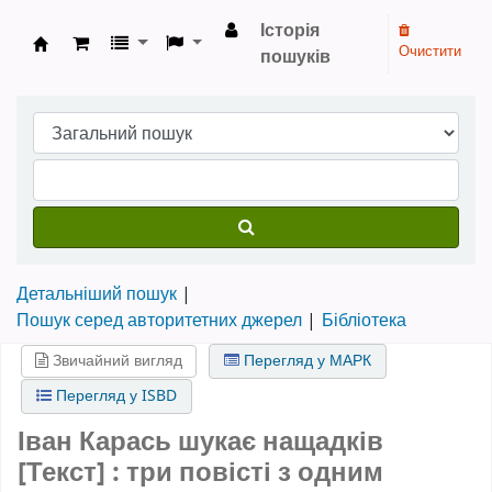
Історія
Очистити
пошуків
Бібліотека НТШ › Електронний каталог
Детальніший пошук
Пошук серед авторитетних джерел
Бібліотека
Звичайний вигляд
Перегляд у МАРК
Перегляд у ISBD
Іван Карась шукає нащадків
[Текст] : три повісті з одним