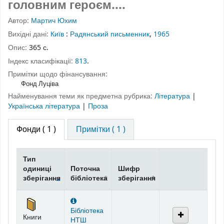
головним героєм....
Автор:
Мартич Юхим
Вихідні дані:
Київ
:
Радянський письменник
,
1965
Опис:
365 с.
Індекс класифікації:
813
.
Примітки щодо фінансування:
Фонд Луціва
Найменування теми як предметна рубрика:
Література
|
Українська література
|
Проза
Фонди
( 1 )
Примітки ( 1 )
Тип
одиниці
Поточна
Шифр
зберігання
бібліотека
зберігання
Фонди
Бібліотека
Книги
НТШ