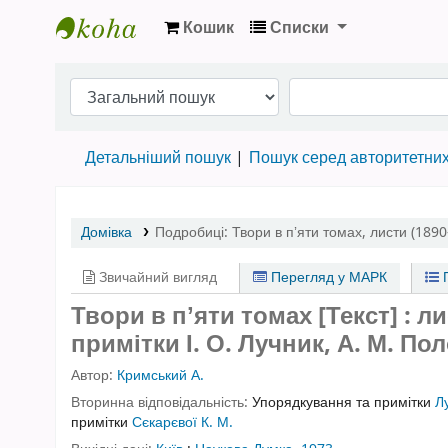
Кошик
Списки
Бібліотека НТШ › Електронний каталог
Детальніший пошук
Пошук серед авторитетни
Домівка
Подробиці:
Твори в пʼяти томах
,
листи (1890
Звичайний вигляд
Перегляд у МАРК
П
Твори в пʼяти томах [Текст] : л
примітки І. О. Лучник, А. М. Пол
Автор:
Кримський А.
Вторинна відповідальність:
Упорядкування та примітки
Лу
примітки
Сєкарєвої К. М.