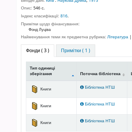
Вихідні дані:
Київ
:
Наукова Думка
,
1973
Опис:
546 с.
Індекс класифікації:
816
.
Примітки щодо фінансування:
Фонд Луціва
Найменування теми як предметна рубрика:
Література
Фонди
( 3 )
Примітки ( 1 )
Тип одиниці
зберігання
Поточна бібліотека
Фонди
Бібліотека НТШ
Книги
Бібліотека НТШ
Книги
Бібліотека НТШ
Книги