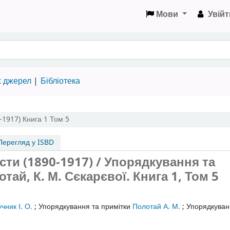
Мови
Увійт
х джерел
Бібліотека
-1917)
Книга 1
Том 5
ерегляд у ISBD
исти (1890-1917) / Упорядкування та
отай, К. М. Сєкарєвої.
Книга 1
,
Том 5
чник І. О.
;
Упорядкування та примітки
Полотай А. М.
;
Упорядкуван