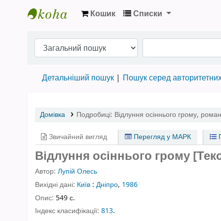
Кошик
Списки
Бібліотека НТШ › Електронний каталог
Детальніший пошук
Пошук серед авторитетни
Домівка
Подробиці:
Відлуння осіннього грому
,
романи
Звичайний вигляд
Перегляд у МАРК
П
Відлуння осіннього грому [Текс
Автор:
Лупій Олесь
Вихідні дані:
Київ
:
Дніпро
,
1986
Опис:
549 с.
Індекс класифікації:
813
.