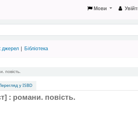
Мови
Увійт
х джерел
Бібліотека
. повість.
ерегляд у ISBD
т] : романи. повість.