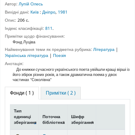
Автор:
Лупій Олесь
Вихідні дані:
Київ
:
Дніпро
,
1981
Опис:
206 с.
Індекс класифікації:
811
.
Примітки щодо фінансування:
Фонд Луціва
Найменування теми як предметна рубрика:
Література
|
Українська література
|
Поезія
Анотація:
До книжки сучасного українського поета увійшли кращі вірші із
його збірок різних років, а також драматична поема у двох
частинах "Соколівна"
Фонди
( 1 )
Примітки ( 2 )
Тип
одиниці
Поточна
Шифр
зберігання
бібліотека
зберігання
Фонди