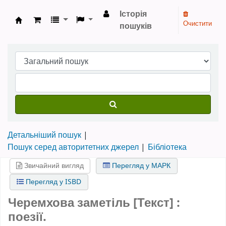
Історія
Очистити
пошуків
Бібліотека НТШ › Електронний каталог
Детальніший пошук
Пошук серед авторитетних джерел
Бібліотека
Звичайний вигляд
Перегляд у МАРК
Перегляд у ISBD
Черемхова заметіль [Текст] :
поезії.