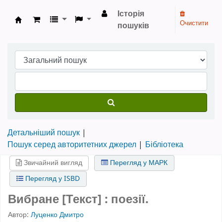
Історія
Очистити
пошуків
Бібліотека НТШ › Електронний каталог
Детальніший пошук
Пошук серед авторитетних джерел
Бібліотека
Звичайний вигляд
Перегляд у МАРК
Перегляд у ISBD
Вибране [Текст] : поезії.
Автор:
Луценко Дмитро