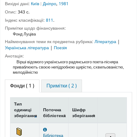
Вихідні дані:
Київ
:
Дніпро
,
1981
Опис:
343 с.
Індекс класифікації:
811
.
Примітки щодо фінансування:
Фонд Луціва
Найменування теми як предметна рубрика:
Література
|
Українська література
|
Поезія
Анотація:
Вірші відомого українського радянського поета-пісняра
приваблюють своєю непідробною щирістю, схвильованістю,
мелодійністю
Фонди
( 1 )
Примітки ( 2 )
Тип
одиниці
Поточна
Шифр
зберігання
бібліотека
зберігання
Фонди
Бібліотека