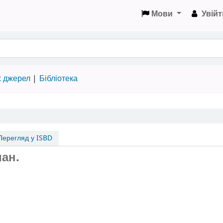
Мови
Увійт
х джерел
Бібліотека
ерегляд у ISBD
ман.