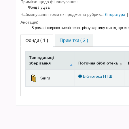
Примітки щодо фінансування:
Фонд Луціва
Найменування теми як предметна рубрика:
Література
Анотація:
В романі широко висвітлено грізну картину життя, що скла
Фонди
( 1 )
Примітки ( 2 )
Тип одиниці
зберігання
Поточна бібліотека
Фонди
Бібліотека НТШ
Книги