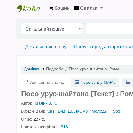
Кошик
Списки
Бібліотека НТШ › Електронний каталог
Детальніший пошук
Пошук серед авторитетни
Домівка
Подробиці:
Посо урус-шайтана
,
Роман.
Звичайний вигляд
Перегляд у МАРК
П
Посо урус-шайтана [Текст] : Ро
Автор:
Малик В. К.
Вихідні дані:
Київ
:
Вид. ЦК ЛКСМУ "Молодь"
,
1968
Опис:
237 с.
Індекс класифікації:
813
.