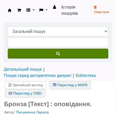
Історія
Очистити
пошуків
Бібліотека НТШ › Електронний каталог
Детальніший пошук
Пошук серед авторитетних джерел
Бібліотека
Звичайний вигляд
Перегляд у МАРК
Перегляд у ISBD
Бронза [Текст] : оповідання.
Автор:
Письменна Лариса