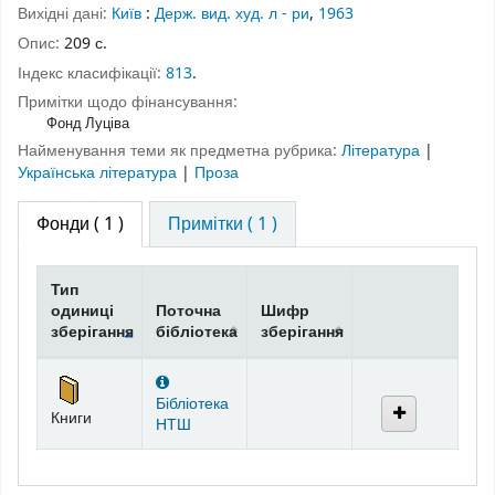
Вихідні дані:
Київ
:
Держ. вид. худ. л - ри
,
1963
Опис:
209 с.
Індекс класифікації:
813
.
Примітки щодо фінансування:
Фонд Луціва
Найменування теми як предметна рубрика:
Література
|
Українська література
|
Проза
Фонди
( 1 )
Примітки ( 1 )
Тип
одиниці
Поточна
Шифр
зберігання
бібліотека
зберігання
Фонди
Бібліотека
Книги
НТШ