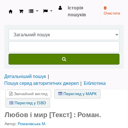
Історія
Очистити
пошуків
Бібліотека НТШ › Електронний каталог
Детальніший пошук
Пошук серед авторитетних джерел
Бібліотека
Звичайний вигляд
Перегляд у МАРК
Перегляд у ISBD
Любов і мир [Текст] : Роман.
Автор:
Романівська М.