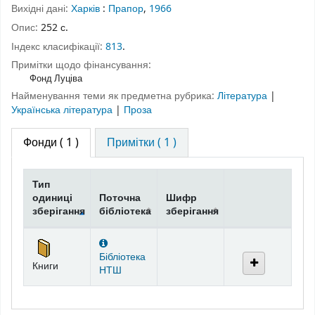
Вихідні дані:
Харків
:
Прапор
,
1966
Опис:
252 с.
Індекс класифікації:
813
.
Примітки щодо фінансування:
Фонд Луціва
Найменування теми як предметна рубрика:
Література
|
Українська література
|
Проза
Фонди
( 1 )
Примітки ( 1 )
Тип
одиниці
Поточна
Шифр
зберігання
бібліотека
зберігання
Фонди
Бібліотека
Книги
НТШ