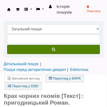
Історія
Очистити
пошуків
Бібліотека НТШ › Електронний каталог
Детальніший пошук
Пошук серед авторитетних джерел
Бібліотека
Звичайний вигляд
Перегляд у МАРК
Перегляд у ISBD
Крах чорних гномів [Текст] :
пригодницький Роман.