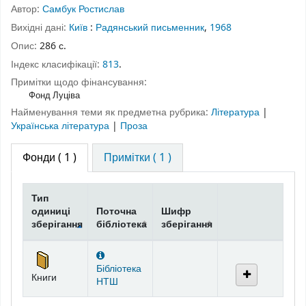
Автор:
Самбук Ростислав
Вихідні дані:
Київ
:
Радянський письменник
,
1968
Опис:
286 с.
Індекс класифікації:
813
.
Примітки щодо фінансування:
Фонд Луціва
Найменування теми як предметна рубрика:
Література
|
Українська література
|
Проза
Фонди
( 1 )
Примітки ( 1 )
Тип
одиниці
Поточна
Шифр
зберігання
бібліотека
зберігання
Фонди
Бібліотека
Книги
НТШ