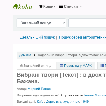
Кошик
Списки
Бібліотека НТШ › Електронний каталог
Детальніший пошук
Пошук серед авторитетни
Домівка
Подробиці:
Вибрані твори
,
в двох томах
Том
Звичайний вигляд
Перегляд у МАРК
П
Вибрані твори [Текст] : в двох 
Бажана.
Автор:
Мирний Панас
Вторинна відповідальність:
Вступна стаття
Бажан Микол
Вихідні дані:
Київ
:
Держ. вид. худ. л - ри
,
1949