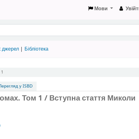
Мови
Увійт
х джерел
Бібліотека
 1
ерегляд у ISBD
томах.
Том 1
/ Вступна стаття Миколи
а