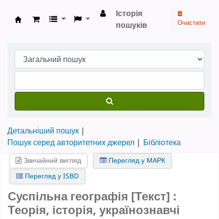
Історія
Очистити
пошуків
Бібліотека НТШ › Електронний каталог
Детальніший пошук
Пошук серед авторитетних джерел
Бібліотека
Звичайний вигляд
Перегляд у МАРК
Перегляд у ISBD
Суспільна географія [Текст] :
Теорія, історія, українознавчі