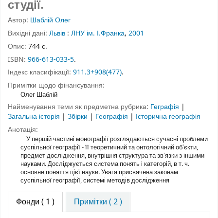
студії.
Автор:
Шаблій Олег
Вихідні дані:
Львів
:
ЛНУ ім. І.Франка
,
2001
Опис:
744 с.
ISBN:
966-613-033-5
.
Індекс класифікації:
911.3+908(477)
.
Примітки щодо фінансування:
Олег Шаблій
Найменування теми як предметна рубрика:
Геграфія
|
Загальна історія
|
Збірки
|
Географія
|
Історична географія
Анотація:
У першій частині монографії розглядаються сучасні проблеми
суспільної географії - її теоретичний та онтологічний обʼєкти,
предмет дослідження, внутрішня структура та звʼязки з іншими
науками. Досліджується система понять і категорій, в т. ч.
основне поняття цієї науки. Увага присвячена законам
суспільної географії, системі методів дослідження
Фонди
( 1 )
Примітки ( 2 )