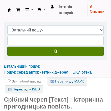
Історія
Очистити
пошуків
Бібліотека НТШ › Електронний каталог
Детальніший пошук
Пошук серед авторитетних джерел
Бібліотека
Звичайний вигляд
Перегляд у МАРК
Перегляд у ISBD
Срібний череп [Текст] : історична
пригодницька повість.