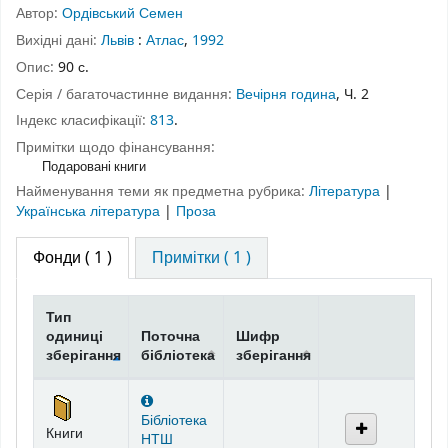
Автор:
Ордівський Семен
Вихідні дані:
Львів
:
Атлас
,
1992
Опис:
90 с.
Серія / багаточастинне видання:
Вечірня година
, Ч. 2
Індекс класифікації:
813
.
Примітки щодо фінансування:
Подаровані книги
Найменування теми як предметна рубрика:
Література
|
Українська література
|
Проза
Фонди
( 1 )
Примітки ( 1 )
Тип
одиниці
Поточна
Шифр
зберігання
бібліотека
зберігання
Фонди
Бібліотека
Книги
НТШ