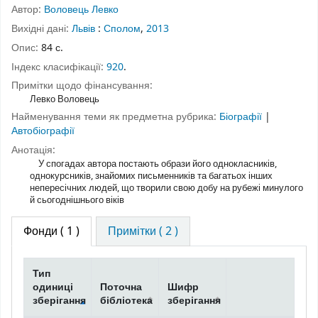
Автор:
Воловець Левко
Вихідні дані:
Львів
:
Сполом
,
2013
Опис:
84 с.
Індекс класифікації:
920
.
Примітки щодо фінансування:
Левко Воловець
Найменування теми як предметна рубрика:
Біографії
|
Автобіографії
Анотація:
У спогадах автора постають образи його однокласників,
однокурсників, знайомих письменників та багатьох інших
непересічних людей, що творили свою добу на рубежі минулого
й сьогоднішнього віків
Фонди
( 1 )
Примітки ( 2 )
Тип
одиниці
Поточна
Шифр
зберігання
бібліотека
зберігання