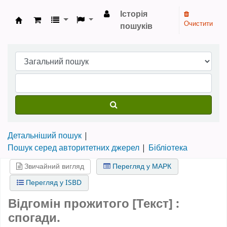
Історія
Очистити
пошуків
Бібліотека НТШ › Електронний каталог
Детальніший пошук
Пошук серед авторитетних джерел
Бібліотека
Звичайний вигляд
Перегляд у МАРК
Перегляд у ISBD
Відгомін прожитого [Текст] :
спогади.