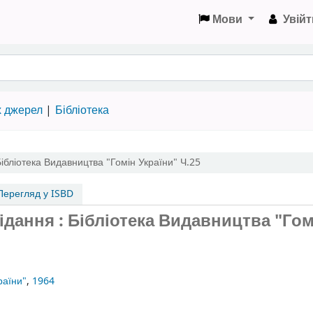
Мови
Увійт
х джерел
Бібліотека
ібліотека Видавництва "Гомін України"
Ч.25
ерегляд у ISBD
відання : Бібліотека Видавництва "Гом
раїни"
,
1964