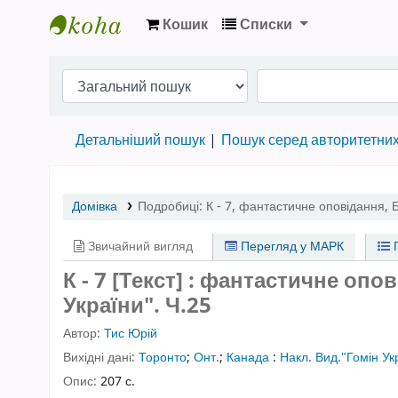
Кошик
Списки
Бібліотека НТШ › Електронний каталог
Детальніший пошук
Пошук серед авторитетни
Домівка
Подробиці:
К - 7
,
фантастичне оповідання
,
Б
Звичайний вигляд
Перегляд у МАРК
П
К - 7 [Текст] : фантастичне опо
України".
Ч.25
Автор:
Тис Юрій
Вихідні дані:
Торонто
;
Онт.
;
Канада
:
Накл. Вид."Гомін Ук
Опис:
207 с.