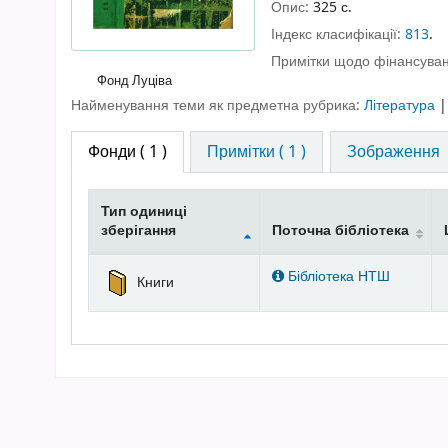
Опис:
325 с.
Індекс класифікації:
813
.
Примітки щодо фінансуван
Фонд Луціва
Найменування теми як предметна рубрика:
Література
Фонди
( 1 )
Примітки ( 1 )
Зображення
Тип одиниці
зберігання
Поточна бібліотека
Фонди
Бібліотека НТШ
Книги