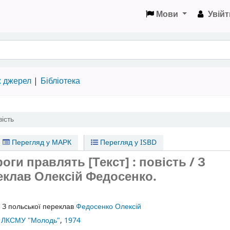
Мови
Увійт
х джерел
Бібліотека
вість
Перегляд у МАРК
Перегляд у ISBD
оги правлять [Текст] : повість / З
еклав Олексій Федосенко.
:
З польської переклав
Федосенко Олексій
К ЛКСМУ "Молодь"
,
1974