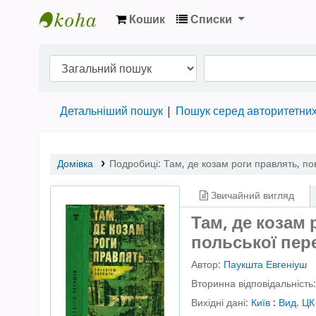
Кошик
Списки
Бібліотека НТШ › Електронний каталог
Детальніший пошук
Пошук серед авторитетни
Домівка
Подробиці:
Там, де козам роги правлять
,
по
Звичайний вигляд
Там, де козам р
польської пер
Автор:
Паукшта Евгеніуш
Вторинна відповідальність
Вихідні дані:
Київ
:
Вид. Ц