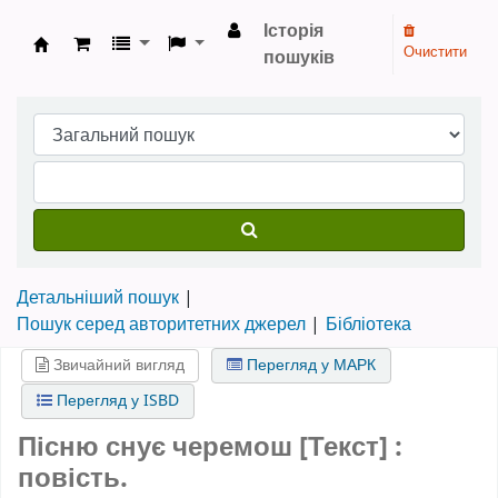
Історія
Очистити
пошуків
Бібліотека НТШ › Електронний каталог
Детальніший пошук
Пошук серед авторитетних джерел
Бібліотека
Звичайний вигляд
Перегляд у МАРК
Перегляд у ISBD
Пісню снує черемош [Текст] :
повість.