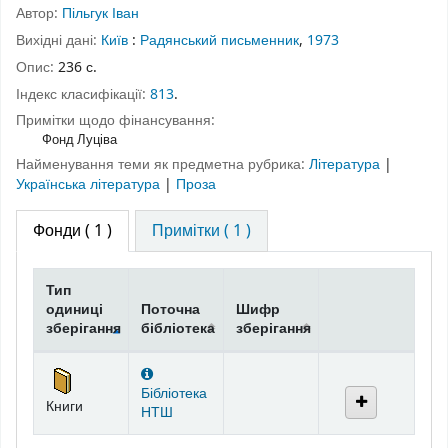
Автор:
Пільгук Іван
Вихідні дані:
Київ
:
Радянський письменник
,
1973
Опис:
236 с.
Індекс класифікації:
813
.
Примітки щодо фінансування:
Фонд Луціва
Найменування теми як предметна рубрика:
Література
|
Українська література
|
Проза
Фонди
( 1 )
Примітки ( 1 )
Тип
одиниці
Поточна
Шифр
зберігання
бібліотека
зберігання
Фонди
Бібліотека
Книги
НТШ