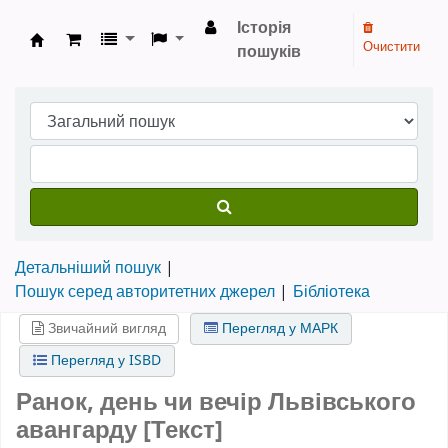
Історія
Очистити
пошуків
Бібліотека НТШ › Електронний каталог
Детальніший пошук
Пошук серед авторитетних джерел
Бібліотека
Звичайний вигляд
Перегляд у МАРК
Перегляд у ISBD
Ранок, день чи вечір Львівського
авангарду [Текст]