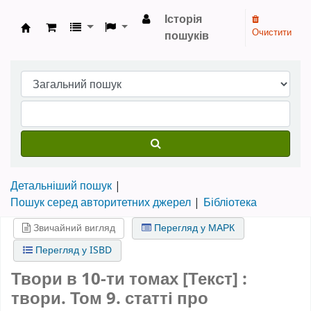
Історія
Очистити
пошуків
Бібліотека НТШ › Електронний каталог
Детальніший пошук
Пошук серед авторитетних джерел
Бібліотека
Звичайний вигляд
Перегляд у МАРК
Перегляд у ISBD
Твори в 10-ти томах [Текст] :
твори. Том 9. статті про