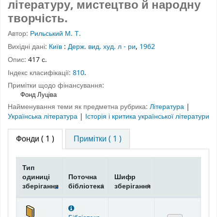
літературу, мистецтво й народну
творчість.
Автор:
Рильський М. Т.
Вихідні дані:
Київ
:
Держ. вид. худ. л - ри
,
1962
Опис:
417 с.
Індекс класифікації:
810
.
Примітки щодо фінансування:
Фонд Луціва
Найменування теми як предметна рубрика:
Література
|
Українська література
|
Історія і критика української літератури
Фонди
( 1 )
Примітки ( 1 )
Тип
одиниці
Поточна
Шифр
зберігання
бібліотека
зберігання
Фонди