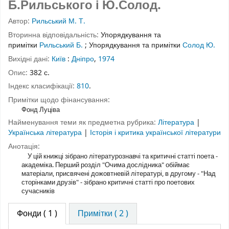
Б.Рильського і Ю.Солод.
Автор:
Рильський М. Т.
Вторинна відповідальність:
Упорядкування та
примітки
Рильський Б.
;
Упорядкування та примітки
Солод Ю.
Вихідні дані:
Київ
:
Дніпро
,
1974
Опис:
382 с.
Індекс класифікації:
810
.
Примітки щодо фінансування:
Фонд Луціва
Найменування теми як предметна рубрика:
Література
|
Українська література
|
Історія і критика української літератури
Анотація:
У цій книжці зібрано літературознавчі та критичні статті поета -
академіка. Перший розділ "Очима дослідника" обіймає
матеріали, присвячені дожовтневій літературі, в другому - "Над
сторінками друзів" - зібрано критичні статті про поетових
сучасників
Фонди
( 1 )
Примітки ( 2 )