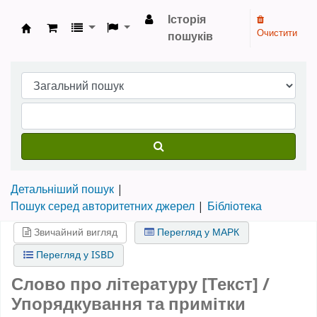
Історія
Очистити
пошуків
Бібліотека НТШ › Електронний каталог
Детальніший пошук
Пошук серед авторитетних джерел
Бібліотека
Звичайний вигляд
Перегляд у МАРК
Перегляд у ISBD
Слово про літературу [Текст] /
Упорядкування та примітки