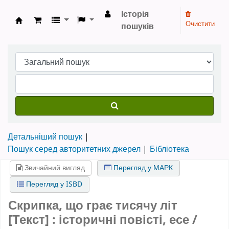
Історія
Очистити
пошуків
Бібліотека НТШ › Електронний каталог
Детальніший пошук
Пошук серед авторитетних джерел
Бібліотека
Звичайний вигляд
Перегляд у МАРК
Перегляд у ISBD
Скрипка, що грає тисячу літ
[Текст] : історичні повісті, есе /