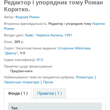
Редактор і упорядник тому Роман
Коритко.
Автор:
Федорів Роман
Вторинна відповідальність:
Редактор і упорядник тому
Коритко
Роман
Вихідні дані:
Львів
:
Червона Калина
,
1991
Опис:
389 с.
Серія / багаточастинне видання:
Історична бібліотека
"Дзвону"
, Ч.9
Індекс класифікації:
813
.
Примітки щодо фінансування:
Придбані книги
Найменування теми як предметна рубрика:
Література
|
Українська література
|
Проза
Фонди
( 1 )
Примітки ( 1 )
Тип