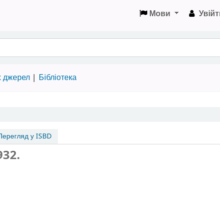
Мови
Увійт
х джерел
Бібліотека
ерегляд у ISBD
932.