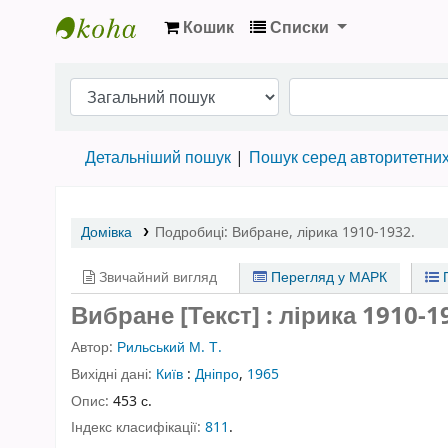
Кошик
Списки
Бібліотека НТШ › Електронний каталог
Детальніший пошук
Пошук серед авторитетни
Домівка
Подробиці:
Вибране
,
лірика 1910-1932.
Звичайний вигляд
Перегляд у МАРК
П
Вибране [Текст] : лірика 1910-1
Автор:
Рильський М. Т.
Вихідні дані:
Київ
:
Дніпро
,
1965
Опис:
453 с.
Індекс класифікації:
811
.