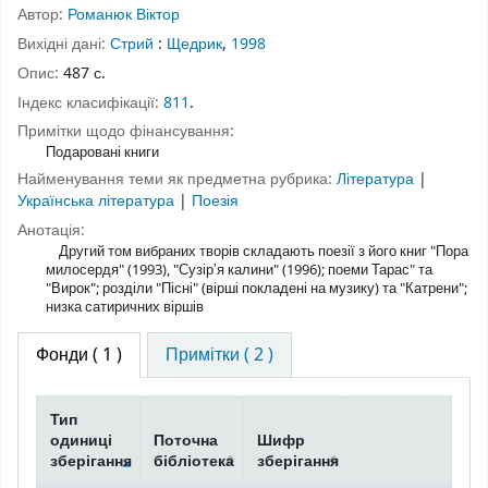
Автор:
Романюк Віктор
Вихідні дані:
Стрий
:
Щедрик
,
1998
Опис:
487 с.
Індекс класифікації:
811
.
Примітки щодо фінансування:
Подаровані книги
Найменування теми як предметна рубрика:
Література
|
Українська література
|
Поезія
Анотація:
Другий том вибраних творів складають поезії з його книг "Пора
милосердя" (1993), "Сузірʼя калини" (1996); поеми Тарас" та
"Вирок"; розділи "Пісні" (вірші покладені на музику) та "Катрени";
низка сатиричних віршів
Фонди
( 1 )
Примітки ( 2 )
Тип
одиниці
Поточна
Шифр
зберігання
бібліотека
зберігання