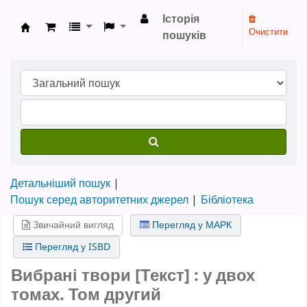
Історія
Очистити
пошуків
Бібліотека НТШ › Електронний каталог
Детальніший пошук
Пошук серед авторитетних джерел
Бібліотека
Звичайний вигляд
Перегляд у МАРК
Перегляд у ISBD
Вибрані твори [Текст] : у двох
томах.
Том другий