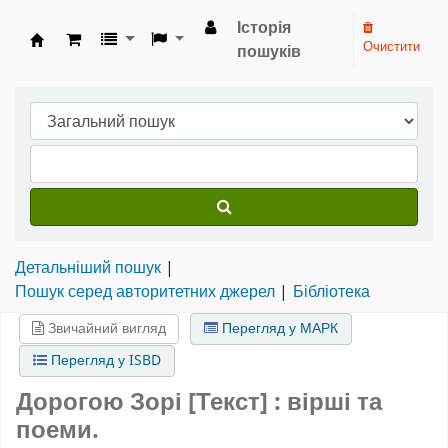
Історія
Очистити
пошуків
Бібліотека НТШ › Електронний каталог
Детальніший пошук
Пошук серед авторитетних джерел
Бібліотека
Звичайний вигляд
Перегляд у МАРК
Перегляд у ISBD
Дорогою Зорі [Текст] : вірші та
поеми.