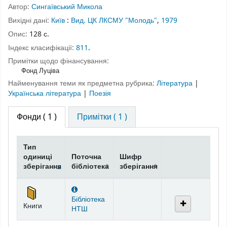
Автор:
Сингаївський Микола
Вихідні дані:
Київ
:
Вид. ЦК ЛКСМУ "Молодь"
,
1979
Опис:
128 с.
Індекс класифікації:
811
.
Примітки щодо фінансування:
Фонд Луціва
Найменування теми як предметна рубрика:
Література
|
Українська література
|
Поезія
Фонди
( 1 )
Примітки ( 1 )
Тип
одиниці
Поточна
Шифр
зберігання
бібліотека
зберігання
Фонди
Бібліотека
Книги
НТШ