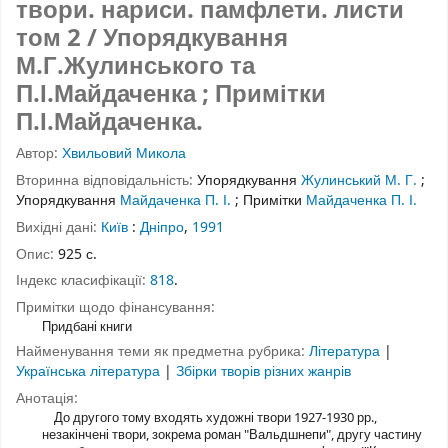
твори. нариси. памфлети. листи
том 2
/ Упорядкування
М.Г.Жулинського та
П.І.Майдаченка ; Примітки
П.І.Майдаченка.
Автор:
Хвильовий Микола
Вторинна відповідальність:
Упорядкування
Жулинський М. Г.
;
Упорядкування
Майдаченка П. І.
;
Примітки
Майдаченка П. І.
Вихідні дані:
Київ
:
Дніпро
,
1991
Опис:
925 с.
Індекс класифікації:
818
.
Примітки щодо фінансування:
Придбані книги
Найменування теми як предметна рубрика:
Література
|
Українська література
|
Збірки творів різних жанрів
Анотація:
До другого тому входять художні твори 1927-1930 рр.,
незакінчені твори, зокрема роман "Вальдшнепи", другу частину