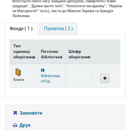
якого було свого часу знищено цензурою, памфлети ("Камо
грядеши", "Думки проти течії", "Апологети писаризму", "Україна
чи Малоросія?" та ін.), листи до Миколи Зерова та Аркадія
Любченка
Фонди
( 1 )
Примітки ( 2 )
Тип
одиниці
Поточна
Шифр
зберігання
бібліотека
зберігання
Фонди
Бібліотека
Книги
НТШ
Замовити
Друк