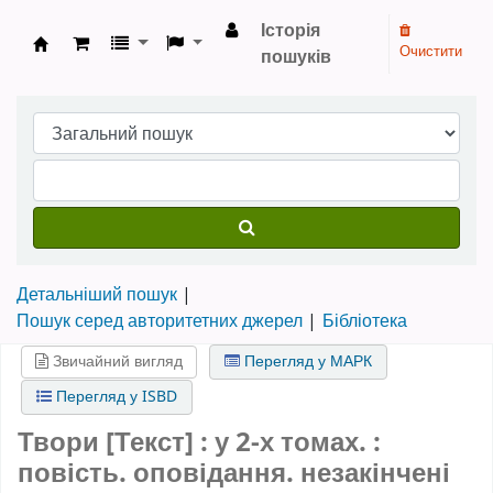
Історія
Очистити
пошуків
Бібліотека НТШ › Електронний каталог
Детальніший пошук
Пошук серед авторитетних джерел
Бібліотека
Звичайний вигляд
Перегляд у МАРК
Перегляд у ISBD
Твори [Текст] : у 2-х томах. :
повість. оповідання. незакінчені