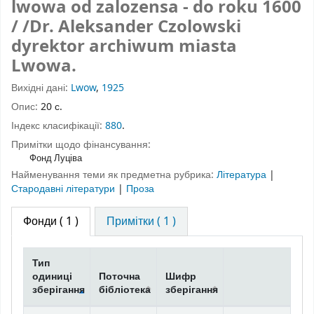
lwowa od zalozensa - do roku 1600
/ /Dr. Aleksander Czolowski
dyrektor archiwum miasta
Lwowa.
Вихідні дані:
Lwow
,
1925
Опис:
20 с.
Індекс класифікації:
880
.
Примітки щодо фінансування:
Фонд Луціва
Найменування теми як предметна рубрика:
Література
|
Стародавні літератури
|
Проза
Фонди
( 1 )
Примітки ( 1 )
Тип
одиниці
Поточна
Шифр
зберігання
бібліотека
зберігання
Фонди