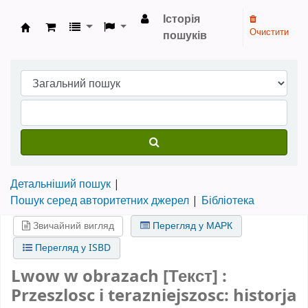
Історія
Очистити
пошуків
Бібліотека НТШ › Електронний каталог
Детальніший пошук
Пошук серед авторитетних джерел
Бібліотека
Звичайний вигляд
Перегляд у МАРК
Перегляд у ISBD
Lwow w obrazach [Текст] :
Przeszlosc i terazniejszosc: historja