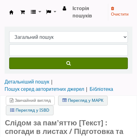
Історія
Очистити
пошуків
Бібліотека НТШ › Електронний каталог
Детальніший пошук
Пошук серед авторитетних джерел
Бібліотека
Звичайний вигляд
Перегляд у МАРК
Перегляд у ISBD
Слідом за памʼяттю [Текст] :
спогади в листах / Підготовка та