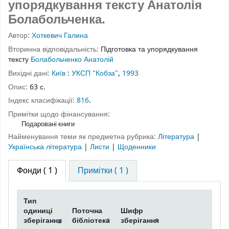
упорядкування тексту Анатолія
Болабольченка.
Автор:
Хоткевич Галина
Вторинна відповідальність:
Підготовка та упорядкування
тексту
Болабольченко Анатолій
Вихідні дані:
Київ
:
УКСП "Кобза"
,
1993
Опис:
63 с.
Індекс класифікації:
816
.
Примітки щодо фінансування:
Подаровані книги
Найменування теми як предметна рубрика:
Література
|
Українська література
|
Листи
|
Щоденники
Фонди
( 1 )
Примітки ( 1 )
Тип
одиниці
Поточна
Шифр
зберігання
бібліотека
зберігання