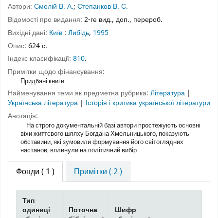
Автори:
Смолій В. А.
;
Степанков В. С.
Відомості про видання:
2-ге вид., доп., перероб.
Вихідні дані:
Київ
:
Либідь
,
1995
Опис:
624 с.
Індекс класифікації:
810
.
Примітки щодо фінансування:
Придбані книги
Найменування теми як предметна рубрика:
Література
|
Українська література
|
Історія і критика української літератури
Анотація:
На строго документальній базі автори простежують основні
віхи життєвого шляху Богдана Хмельницького, показують
обставини, які зумовили формування його світоглядних
настанов, вплинули на політичний вибір
Фонди
( 1 )
Примітки ( 2 )
Тип
одиниці
Поточна
Шифр