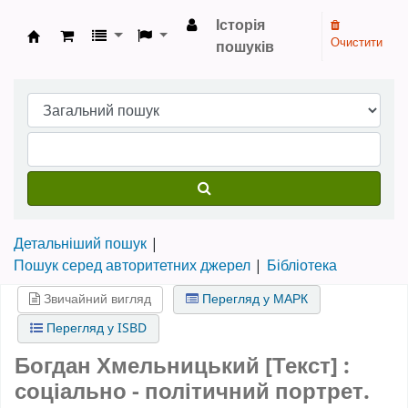
Історія
Очистити
пошуків
Бібліотека НТШ › Електронний каталог
Детальніший пошук
Пошук серед авторитетних джерел
Бібліотека
Звичайний вигляд
Перегляд у МАРК
Перегляд у ISBD
Богдан Хмельницький [Текст] :
соціально - політичний портрет.