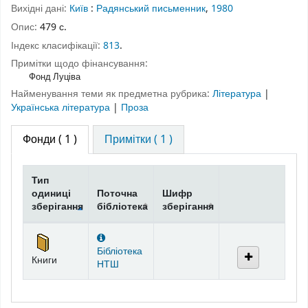
Вихідні дані:
Київ
:
Радянський письменник
,
1980
Опис:
479 с.
Індекс класифікації:
813
.
Примітки щодо фінансування:
Фонд Луціва
Найменування теми як предметна рубрика:
Література
|
Українська література
|
Проза
Фонди
( 1 )
Примітки ( 1 )
Тип
одиниці
Поточна
Шифр
зберігання
бібліотека
зберігання
Фонди
Бібліотека
Книги
НТШ