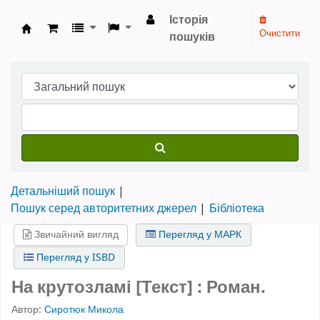
Історія
Очистити
пошуків
Бібліотека НТШ › Електронний каталог
Детальніший пошук
Пошук серед авторитетних джерел
Бібліотека
Звичайний вигляд
Перегляд у МАРК
Перегляд у ISBD
На крутозламі [Текст] : Роман.
Автор:
Сиротюк Микола