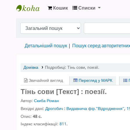
Кошик
Списки
Бібліотека НТШ › Електронний каталог
Детальніший пошук
Пошук серед авторитетни
Домівка
Подробиці:
Тінь сови
,
поезії.
Звичайний вигляд
Перегляд у МАРК
П
Тінь сови [Текст] : поезії.
Автор:
Скиба Роман
Вихідні дані:
Дрогобич
:
Видавнича фір."Відродження"
,
1
Опис:
48 с.
Індекс класифікації:
811
.