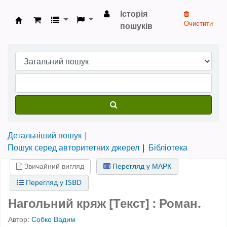
Історія
Очистити
пошуків
Бібліотека НТШ › Електронний каталог
Детальніший пошук
Пошук серед авторитетних джерел
Бібліотека
Звичайний вигляд
Перегляд у МАРК
Перегляд у ISBD
Нагольний кряж [Текст] : Роман.
Автор:
Собко Вадим