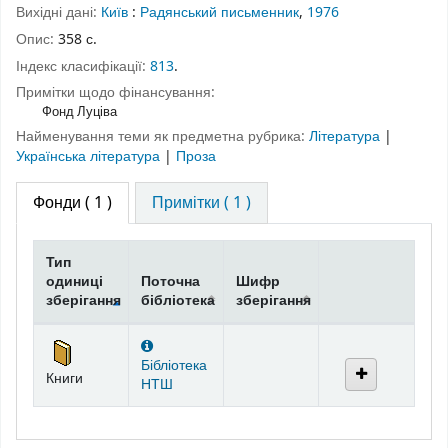
Вихідні дані:
Київ
:
Радянський письменник
,
1976
Опис:
358 с.
Індекс класифікації:
813
.
Примітки щодо фінансування:
Фонд Луціва
Найменування теми як предметна рубрика:
Література
|
Українська література
|
Проза
Фонди
( 1 )
Примітки ( 1 )
Тип
одиниці
Поточна
Шифр
зберігання
бібліотека
зберігання
Фонди
Бібліотека
Книги
НТШ