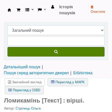
Історія
Очистити
пошуків
Бібліотека НТШ › Електронний каталог
Детальніший пошук
Пошук серед авторитетних джерел
Бібліотека
Звичайний вигляд
Перегляд у МАРК
Перегляд у ISBD
Ломикамінь [Текст] : вірші.
Автор:
Стрілець Ольга