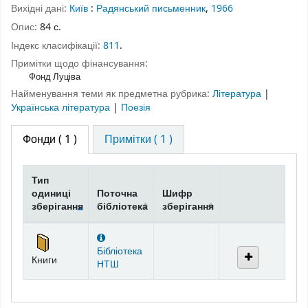
Вихідні дані:
Київ
:
Радянський письменник
,
1966
Опис:
84 с.
Індекс класифікації:
811
.
Примітки щодо фінансування:
Фонд Луціва
Найменування теми як предметна рубрика:
Література
|
Українська література
|
Поезія
Фонди
( 1 )
Примітки ( 1 )
Тип
одиниці
Поточна
Шифр
зберігання
бібліотека
зберігання
Фонди
Бібліотека
Книги
НТШ