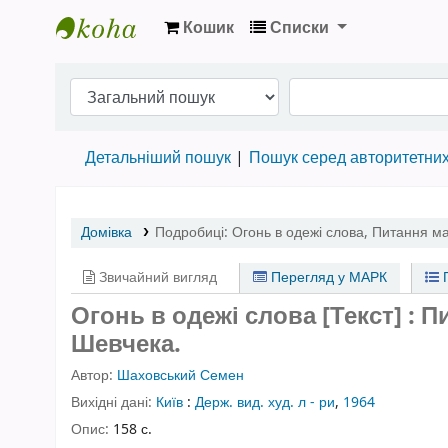
Кошик
Списки
Бібліотека НТШ › Електронний каталог
Детальніший пошук
Пошук серед авторитетни
Домівка
Подробиці:
Огонь в одежі слова
,
Питання май
Звичайний вигляд
Перегляд у МАРК
П
Огонь в одежі слова [Текст] : П
Шевчека.
Автор:
Шаховський Семен
Вихідні дані:
Київ
:
Держ. вид. худ. л - ри
,
1964
Опис:
158 с.