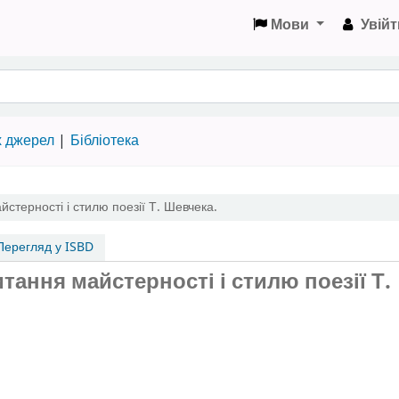
Мови
Увійт
х джерел
Бібліотека
стерності і стилю поезії Т. Шевчека.
ерегляд у ISBD
итання майстерності і стилю поезії Т.