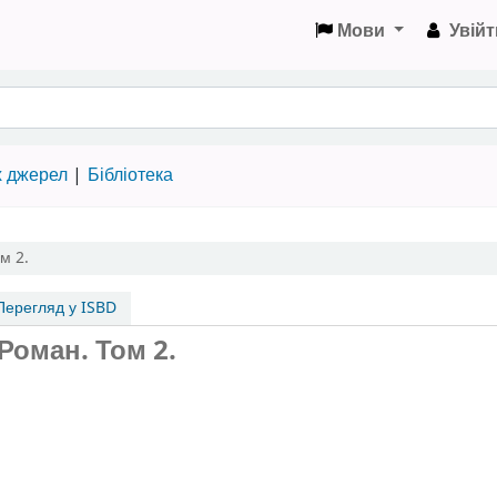
Мови
Увійт
х джерел
Бібліотека
м 2.
ерегляд у ISBD
Роман. Том 2.