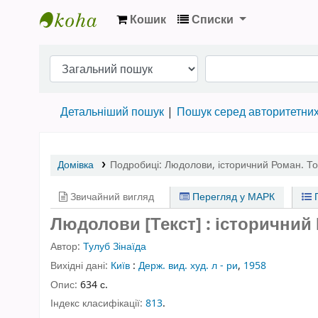
Кошик
Списки
Бібліотека НТШ › Електронний каталог
Детальніший пошук
Пошук серед авторитетни
Домівка
Подробиці:
Людолови
,
історичний Роман. То
Звичайний вигляд
Перегляд у МАРК
П
Людолови [Текст] : історичний 
Автор:
Тулуб Зінаїда
Вихідні дані:
Київ
:
Держ. вид. худ. л - ри
,
1958
Опис:
634 с.
Індекс класифікації:
813
.