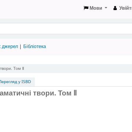
Мови
Увійт
х джерел
Бібліотека
твори.
Том Ⅱ
ерегляд у ISBD
драматичні твори.
Том Ⅱ