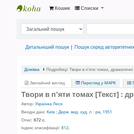
Кошик
Списки
Бібліотека НТШ › Електронний каталог
Детальніший пошук
Пошук серед авторитетни
Домівка
Подробиці:
Твори в пʼяти томах
,
драматичні 
Звичайний вигляд
Перегляд у МАРК
П
Твори в пʼяти томах [Текст] : 
Автор:
Українка Леся
Вихідні дані:
Київ
:
Держ. вид. худ. л - ри
,
1951
Опис:
672 с.
Індекс класифікації:
812
.