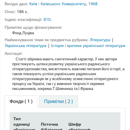
Вихідні дані:
Київ
:
Київського Університету
,
1968
Опис:
186 с.
Індекс класифікації:
810
.
Примітки щодо фінансування:
Фонд Луціва
Найменування теми як предметна рубрика:
Література
|
Українська література
|
Історія і критика української літератури
Анотація:
Статті збірника мають синтетичний характер. У них автори
простежують шляхи розвитку українського радянського
літературознавства, висвітлюють важливі питання його історії, а
також показують успіхи українських радянських
літературознавців як у всебічному осмисленні літературного
процесу на Україні, так і у вивченні творчості окремих
письменників, зокрема Т.Шевченка та І.Франка
Фонди
( 1 )
Примітки ( 2 )
Тип
одиниці
Поточна
Шифр
зберігання
бібліотека
зберігання