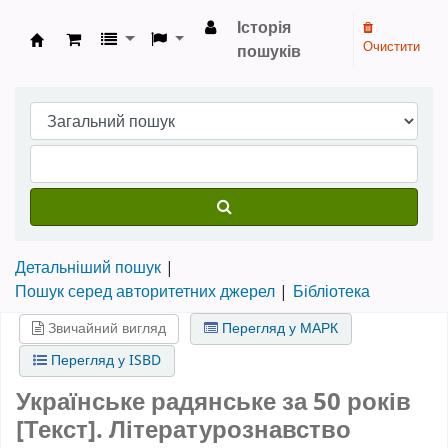
Історія
Очистити
пошуків
Бібліотека НТШ › Електронний каталог
Детальніший пошук
Пошук серед авторитетних джерел
Бібліотека
Звичайний вигляд
Перегляд у МАРК
Перегляд у ISBD
Українське радянське за 50 років
[Текст]. Літературознавство